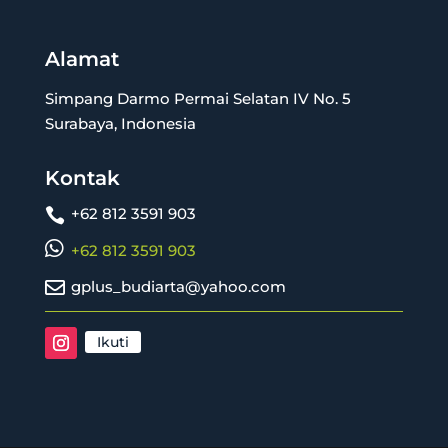
Alamat
Simpang Darmo Permai Selatan IV No. 5
Surabaya, Indonesia
Kontak
+62 812 3591 903


+62 812 3591 903

gplus_budiarta@yahoo.com
Ikuti